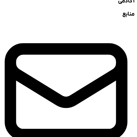
آکادمی
منابع