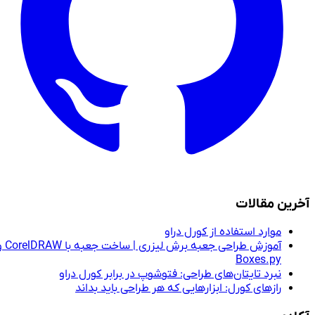
آخرین مقالات
موارد استفاده از کورل دراو
آموزش طراحی جعبه برش لیزری | ساخت جعبه با CorelDRAW و
Boxes.py
نبرد تایتان‌های طراحی: فتوشوپ در برابر کورل دراو
رازهای کورل: ابزارهایی که هر طراحی باید بداند