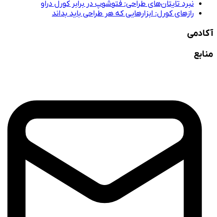
نبرد تایتان‌های طراحی: فتوشوپ در برابر کورل دراو
رازهای کورل: ابزارهایی که هر طراحی باید بداند
آکادمی
منابع