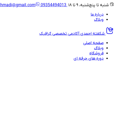
شنبه تا پنج‌شنبه، ۹ تا ۱۸
09354494013
ahmadi@gmail.com
درباره ما
وبلاگ
شکفته احمدی
آکادمی تخصصی گرافیک
صفحه اصلی
وبلاگ
فروشگاه
دوره های حرفه ای