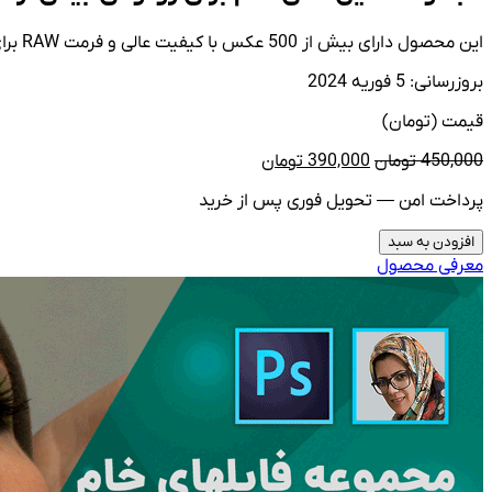
این محصول دارای بیش از 500 عکس با کیفیت عالی و فرمت RAW برای تمرین روتوش و ادیت می باشد. به جهت حجم بالای عکس ها، هر 25 عکس برای راحتی دانلود در یک فایل زیپ قرار گرفته…
بروزرسانی: 5 فوریه 2024
قیمت (تومان)
قیمت
قیمت
450,000
تومان
390,000
تومان
اصلی
فعلی
پرداخت امن — تحویل فوری پس از خرید
390,000
450,000
تومان
تومان
افزودن به سبد
بود.
است.
معرفی محصول