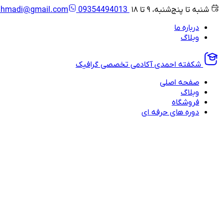
شنبه تا پنج‌شنبه، ۹ تا ۱۸
09354494013
ahmadi@gmail.com
درباره ما
وبلاگ
شکفته احمدی
آکادمی تخصصی گرافیک
صفحه اصلی
وبلاگ
فروشگاه
دوره های حرفه ای