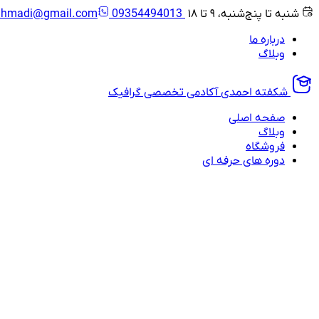
شنبه تا پنج‌شنبه، ۹ تا ۱۸
09354494013
ahmadi@gmail.com
درباره ما
وبلاگ
شکفته احمدی
آکادمی تخصصی گرافیک
صفحه اصلی
وبلاگ
فروشگاه
دوره های حرفه ای