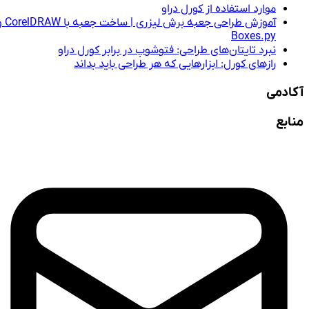
موارد استفاده از کورل دراو
آموزش طراحی جعبه برش لیزری | ساخت جعبه با CorelDRAW و
Boxes.py
نبرد تایتان‌های طراحی: فتوشوپ در برابر کورل دراو
رازهای کورل: ابزارهایی که هر طراحی باید بداند
آکادمی
منابع