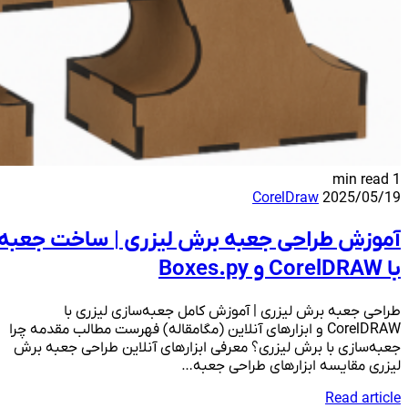
1 min read
CorelDraw
2025/05/19
آموزش طراحی جعبه برش لیزری | ساخت جعبه
با CorelDRAW و Boxes.py
طراحی جعبه برش لیزری | آموزش کامل جعبه‌سازی لیزری با
CorelDRAW و ابزارهای آنلاین (مگامقاله) فهرست مطالب مقدمه چرا
جعبه‌سازی با برش لیزری؟ معرفی ابزارهای آنلاین طراحی جعبه برش
لیزری مقایسه ابزارهای طراحی جعبه…
Read article