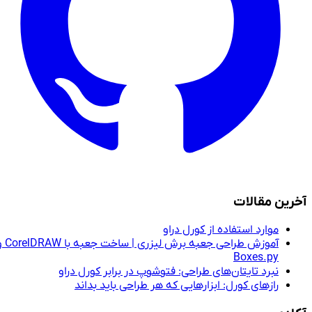
آخرین مقالات
موارد استفاده از کورل دراو
آموزش طراحی جعبه برش لیزری | ساخت جعبه با CorelDRAW و
Boxes.py
نبرد تایتان‌های طراحی: فتوشوپ در برابر کورل دراو
رازهای کورل: ابزارهایی که هر طراحی باید بداند