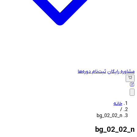
مشاوره رایگان
ثبت‌نام دوره‌ها
خانه
/
bg_02_02_n
bg_02_02_n