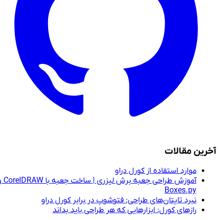
آخرین مقالات
موارد استفاده از کورل دراو
آموزش طراحی جعبه برش لیزری | ساخت جعبه با CorelDRAW و
Boxes.py
نبرد تایتان‌های طراحی: فتوشوپ در برابر کورل دراو
رازهای کورل: ابزارهایی که هر طراحی باید بداند