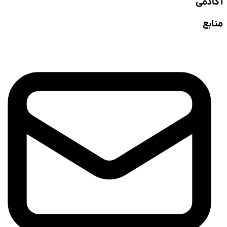
آکادمی
منابع