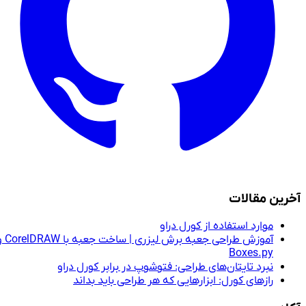
آخرین مقالات
موارد استفاده از کورل دراو
آموزش طراحی جعبه برش لیزری | ساخت جعبه با CorelDRAW و
Boxes.py
نبرد تایتان‌های طراحی: فتوشوپ در برابر کورل دراو
رازهای کورل: ابزارهایی که هر طراحی باید بداند