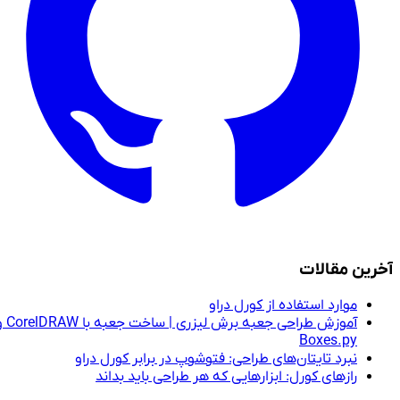
آخرین مقالات
موارد استفاده از کورل دراو
آموزش طراحی جعبه برش لیزری | ساخت جعبه با CorelDRAW و
Boxes.py
نبرد تایتان‌های طراحی: فتوشوپ در برابر کورل دراو
رازهای کورل: ابزارهایی که هر طراحی باید بداند