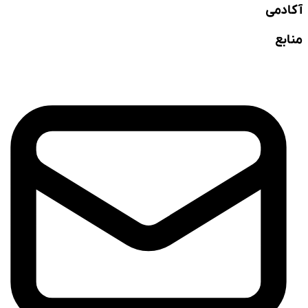
آکادمی
منابع