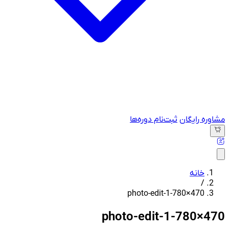
مشاوره رایگان
ثبت‌نام دوره‌ها
خانه
/
photo-edit-1-780×470
photo-edit-1-780×470