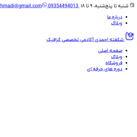
شنبه تا پنج‌شنبه، ۹ تا ۱۸
09354494013
ahmadi@gmail.com
درباره ما
وبلاگ
شکفته احمدی
آکادمی تخصصی گرافیک
صفحه اصلی
وبلاگ
فروشگاه
دوره های حرفه ای