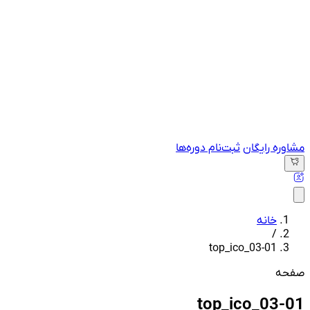
مشاوره رایگان
ثبت‌نام دوره‌ها
خانه
/
top_ico_03-01
صفحه
top_ico_03-01