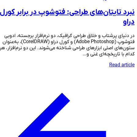
نبرد تایتان‌های طراحی: فتوشوپ در برابر کورل
دراو
در دنیای پرشتاب و خلاق طراحی گرافیک، دو نرم‌افزار برجسته، ادوبی
فتوشوپ (Adobe Photoshop) و کورل دراو (CorelDRAW)، به‌عنوان
ستون‌های اصلی ابزارهای طراحی شناخته می‌شوند. این دو نرم‌افزار، هر
کدام با تاریخچه‌ای غنی و…
Read article