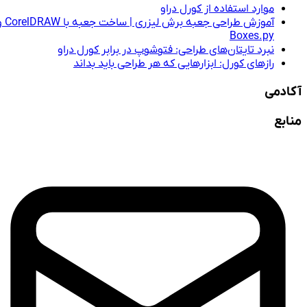
موارد استفاده از کورل دراو
آموزش طراحی جعبه برش لیزری | ساخت جعبه با CorelDRAW و
Boxes.py
نبرد تایتان‌های طراحی: فتوشوپ در برابر کورل دراو
رازهای کورل: ابزارهایی که هر طراحی باید بداند
آکادمی
منابع